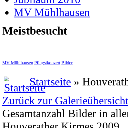
MV Mühlhausen
Meistbesucht
MV Mühlhausen
Pfingstkonzert
Bilder
Startseite
» Houverath
Zurück zur Galerieübersich
Gesamtanzahl Bilder in all
Houverather Kirmes 2009